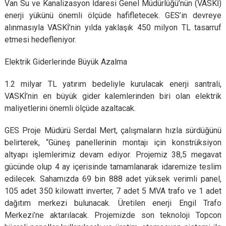
Van Su ve Kanalizasyon İdaresi Genel Müdürlüğü’nün (VASKİ)
enerji yükünü önemli ölçüde hafifletecek. GES’in devreye
alınmasıyla VASKİ’nin yılda yaklaşık 450 milyon TL tasarruf
etmesi hedefleniyor.
Elektrik Giderlerinde Büyük Azalma
1.2 milyar TL yatırım bedeliyle kurulacak enerji santrali,
VASKİ’nin en büyük gider kalemlerinden biri olan elektrik
maliyetlerini önemli ölçüde azaltacak.
GES Proje Müdürü Serdal Mert, çalışmaların hızla sürdüğünü
belirterek, “Güneş panellerinin montajı için konstrüksiyon
altyapı işlemlerimiz devam ediyor. Projemiz 38,5 megavat
gücünde olup 4 ay içerisinde tamamlanarak idaremize teslim
edilecek. Sahamızda 69 bin 888 adet yüksek verimli panel,
105 adet 350 kilowatt inverter, 7 adet 5 MVA trafo ve 1 adet
dağıtım merkezi bulunacak. Üretilen enerji Engil Trafo
Merkezi’ne aktarılacak. Projemizde son teknoloji Topcon